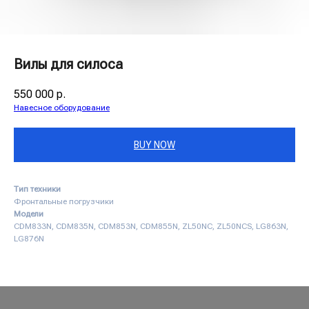
Вилы для силоса
550 000
р.
Навесное оборудование
BUY NOW
Тип техники
Фронтальные погрузчики
Модели
CDM833N, CDM835N, CDM853N, CDM855N, ZL50NC, ZL50NCS, LG863N,
LG876N