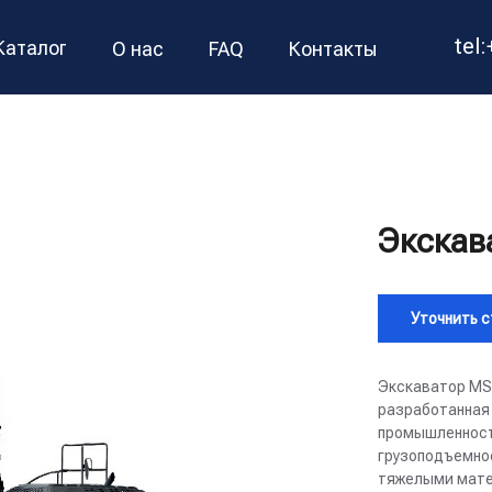
tel
Каталог
О нас
FAQ
Контакты
Экскав
Уточнить 
Экскаватор MS
разработанная 
промышленност
грузоподъемнос
тяжелыми мате