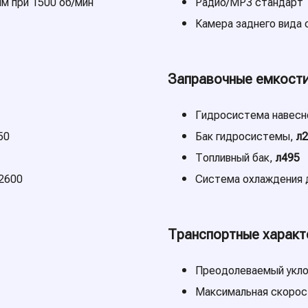
м при 1500 об/мин
Радио/MP3 стандарт
Камера заднего вида 
Заправочные емкост
Гидросистема навесн
50
Бак гидросистемы,
л
Топливный бак,
л495
 2600
Система охлаждения 
Транспортные характ
Преодолеваемый укло
Максимальная скорость