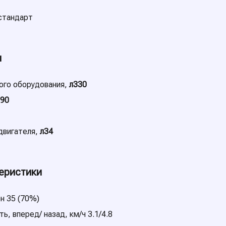
стандарт
и
ого оборудования,
л330
290
двигателя,
л34
еристики
н 35 (70%)
, вперед/ назад, км/ч 3.1/4.8