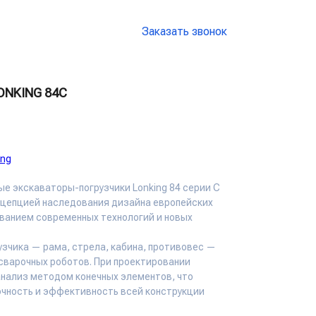
:+78001004804
Заказать звонок
LONKING 84C
ing
е экскаваторы-погрузчики Lonking 84 серии C
нцепцией наследования дизайна европейских
ованием современных технологий и новых
зчика — рама, стрела, кабина, противовес —
варочных роботов. При проектировании
нализ методом конечных элементов, что
очность и эффективность всей конструкции