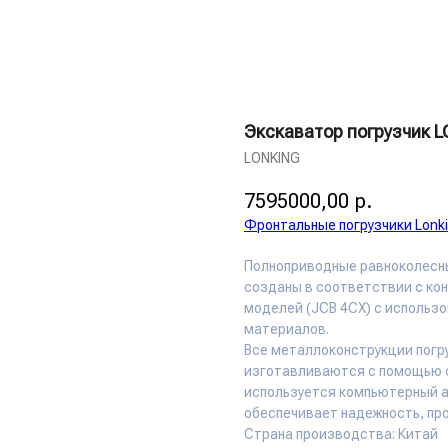
tel
Каталог
О нас
FAQ
Контакты
Экскаватор погрузчик 
LONKING
7595000,00
р.
Фронтальные погрузчики Lonk
Полноприводные равноколесны
созданы в соответствии с ко
моделей (JCB 4CX) с использ
материалов.
Все металлоконструкции погру
изготавливаются с помощью с
используется компьютерный а
обеспечивает надежность, пр
Страна производства: Китай