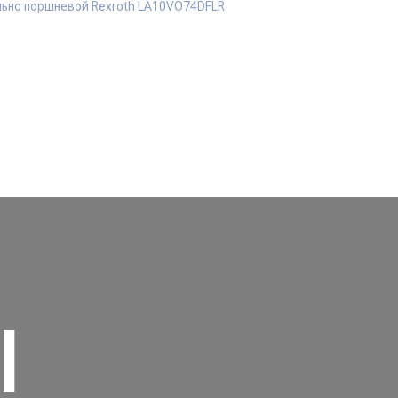
льно поршневой Rexroth LA10VO74DFLR
D
I