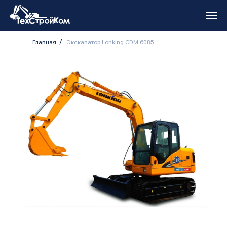
/
Главная
Экскаватор Lonking CDM 6085